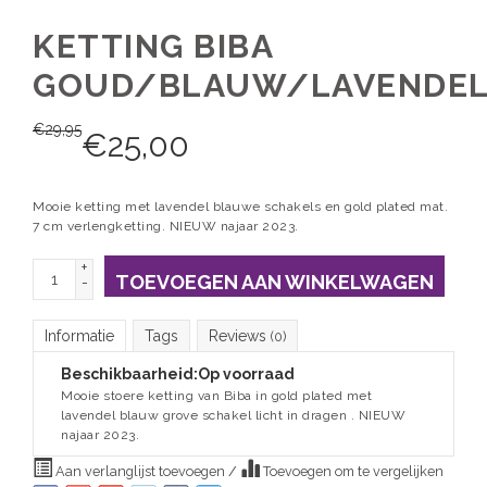
KETTING BIBA
GOUD/BLAUW/LAVENDE
€
29,95
€
25,00
Mooie ketting met lavendel blauwe schakels en gold plated mat.
7 cm verlengketting. NIEUW najaar 2023.
+
TOEVOEGEN AAN WINKELWAGEN
-
Informatie
Tags
Reviews
(0)
Beschikbaarheid:
Op voorraad
Mooie stoere ketting van Biba in gold plated met
lavendel blauw grove schakel licht in dragen . NIEUW
najaar 2023.
Aan verlanglijst toevoegen
/
Toevoegen om te vergelijken