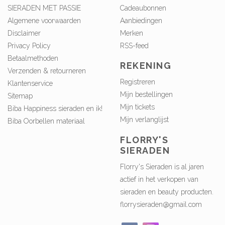
SIERADEN MET PASSIE
Cadeaubonnen
Algemene voorwaarden
Aanbiedingen
Disclaimer
Merken
Privacy Policy
RSS-feed
Betaalmethoden
REKENING
Verzenden & retourneren
Registreren
Klantenservice
Mijn bestellingen
Sitemap
Mijn tickets
Biba Happiness sieraden en ik!
Mijn verlanglijst
Biba Oorbellen materiaal
FLORRY'S
SIERADEN
Florry's Sieraden is al jaren
actief in het verkopen van
sieraden en beauty producten.
florrysieraden@gmail.com