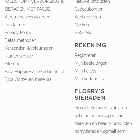
WEBSHOP - VERZORGING &
Nieuwe producten
SIERADEN MET PASSIE
Cadeaubonnen
Algemene voorwaarden
Aanbiedingen
Disclaimer
Merken
Privacy Policy
RSS-feed
Betaalmethoden
REKENING
Verzenden & retourneren
Registreren
Klantenservice
Mijn bestellingen
Sitemap
Mijn tickets
Biba Happiness sieraden en ik!
Mijn verlanglijst
Biba Oorbellen materiaal
FLORRY'S
SIERADEN
Florry's Sieraden is al jaren
actief in het verkopen van
sieraden en beauty producten.
florrysieraden@gmail.com