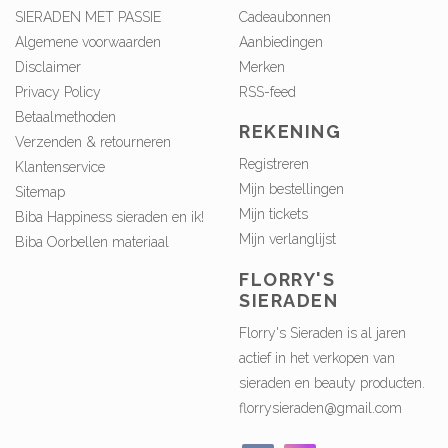
SIERADEN MET PASSIE
Cadeaubonnen
Algemene voorwaarden
Aanbiedingen
Disclaimer
Merken
Privacy Policy
RSS-feed
Betaalmethoden
REKENING
Verzenden & retourneren
Registreren
Klantenservice
Mijn bestellingen
Sitemap
Mijn tickets
Biba Happiness sieraden en ik!
Mijn verlanglijst
Biba Oorbellen materiaal
FLORRY'S
SIERADEN
Florry's Sieraden is al jaren
actief in het verkopen van
sieraden en beauty producten.
florrysieraden@gmail.com