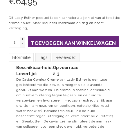
€
64,95
Dit Lady Esther product is een aanrader als je niet van al te dikke
crème houdt. Maar wel heel voedzaam en dag en nacht
verzorging,
+
TOEVOEGEN AAN WINKELWAGEN
-
Informatie
Tags
Reviews
(0)
Beschikbaarheid:
Op voorraad
Levertijd:
2-3
De Caviar Comlex Crème van Lady Esther is een luxe
gezichtscrème die zowel 's morgens als 's avonds
gebruikt kan worden. De crème is speciaal ontwikkeld
om huidveroudering tegen te gaan, en de huid te
verstevigen en hydrateren . Het caviar extract is rijk aan
eiwitten, aminozuren en peptiden, rode alg(rijke koud
water zeewier), Betaïne (Molecuul de de huid
beschermt tegen uitdroging en vermindert huid irritatie)
en Sheabutter. De caviar crème stimuleert de aanmaak
van collageen voor een stevigere huid. verbetert de