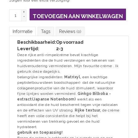
zorgen voor een extra verzorging!
+
TOEVOEGEN AAN WINKELWAGEN
-
Informatie
Tags
Reviews
(0)
Beschikbaarheid:
Op voorraad
Levertijd:
2-3
Deze rijke anti-rimpelcrème bevat krachtige
ingrediënten die de huid verstevigen en tekenen van
huidveroudering verminderen. Mijn favourite crème . Ik
gebruik deze dagelijks.
belangrijke ingrediënten:
Matrixyl,
een krachtige
peptide(bouwsteen boodschapper) dat de natuurlijke
collageenproductie van de huid stimuleert, waardoor
fijne lijntjes worden verminderd.
Ginkgo Bilboba -
extract(Japanse Notenboom)
werkt als een
antioxidant die de huid beschermt tegen vrije radicalen
en de effecten van UV straling.
Rijke textuur,
de crème
heeft een volle consistentie die helpt bij het
verminderen van trekkerig gevoel en de huid
hydrateert.
gebruik en toepassing!