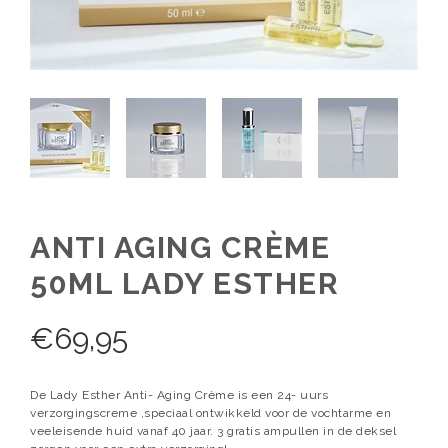
ANTI AGING CRÈME
50ML LADY ESTHER
€
69,95
De Lady Esther Anti- Aging Crème is een 24- uurs
verzorgingscreme ,speciaal ontwikkeld voor de vochtarme en
veeleisende huid vanaf 40 jaar. 3 gratis ampullen in de deksel