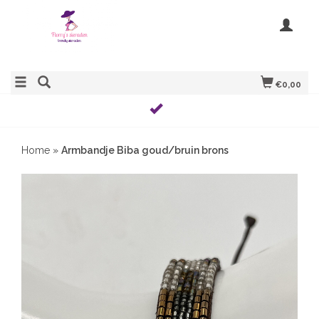
€0,00
Home
»
Armbandje Biba goud/bruin brons