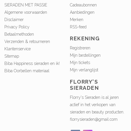
SIERADEN MET PASSIE
Cadeaubonnen
Algemene voorwaarden
Aanbiedingen
Disclaimer
Merken
Privacy Policy
RSS-feed
Betaalmethoden
REKENING
Verzenden & retourneren
Registreren
Klantenservice
Mijn bestellingen
Sitemap
Mijn tickets
Biba Happiness sieraden en ik!
Mijn verlanglijst
Biba Oorbellen materiaal
FLORRY'S
SIERADEN
Florry's Sieraden is al jaren
actief in het verkopen van
sieraden en beauty producten.
florrysieraden@gmail.com