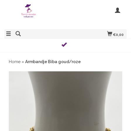
€0,00
Home
»
Armbandje Biba goud/roze