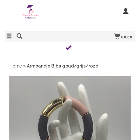
€0,00
Home
»
Armbandje Biba goud/grijs/roze