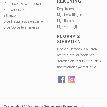
REKENING
Verzenden & retourneren
Registreren
Klantenservice
Mijn bestellingen
Sitemap
Mijn tickets
Biba Happiness sieraden en ik!
Mijn verlanglijst
Biba Oorbellen materiaal
FLORRY'S
SIERADEN
Florry's Sieraden is al jaren
actief in het verkopen van
sieraden en beauty producten.
florrysieraden@gmail.com
Copyright 2026 Florry's Sieraden - Powered by