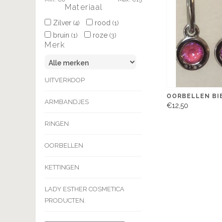
Materiaal
Zilver
rood
(4)
(1)
bruin
roze
(1)
(3)
Merk
UITVERKOOP
OORBELLEN BI
ARMBANDJES
€12,50
RINGEN
OORBELLEN
KETTINGEN
LADY ESTHER COSMETICA
PRODUCTEN.