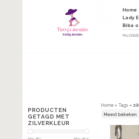
Home
Lady E
Biba o
INLOGG
Home
»
Tags
»
zi
PRODUCTEN
GETAGD MET
ZILVERKLEUR
Min: €
0
Max: €
15