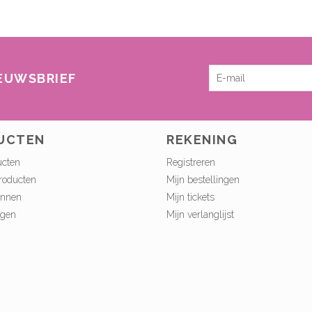
IEUWSBRIEF
UCTEN
REKENING
ucten
Registreren
roducten
Mijn bestellingen
onnen
Mijn tickets
ngen
Mijn verlanglijst