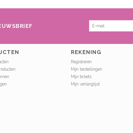
IEUWSBRIEF
UCTEN
REKENING
ucten
Registreren
roducten
Mijn bestellingen
onnen
Mijn tickets
ngen
Mijn verlanglijst