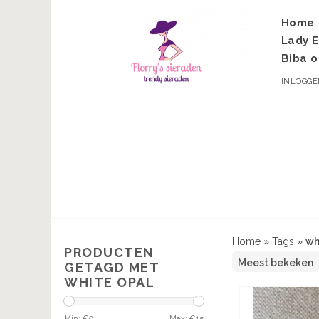
Home
Lady E
Biba o
INLOGG
Home
»
Tags
»
wh
PRODUCTEN
GETAGD MET
WHITE OPAL
Min: €
0
Max: €
15