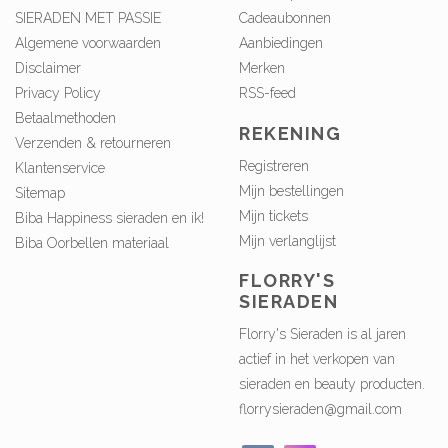
SIERADEN MET PASSIE
Cadeaubonnen
Algemene voorwaarden
Aanbiedingen
Disclaimer
Merken
Privacy Policy
RSS-feed
Betaalmethoden
REKENING
Verzenden & retourneren
Registreren
Klantenservice
Mijn bestellingen
Sitemap
Mijn tickets
Biba Happiness sieraden en ik!
Mijn verlanglijst
Biba Oorbellen materiaal
FLORRY'S
SIERADEN
Florry's Sieraden is al jaren
actief in het verkopen van
sieraden en beauty producten.
florrysieraden@gmail.com