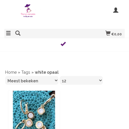
€0,00
Home
»
Tags
»
white opaal