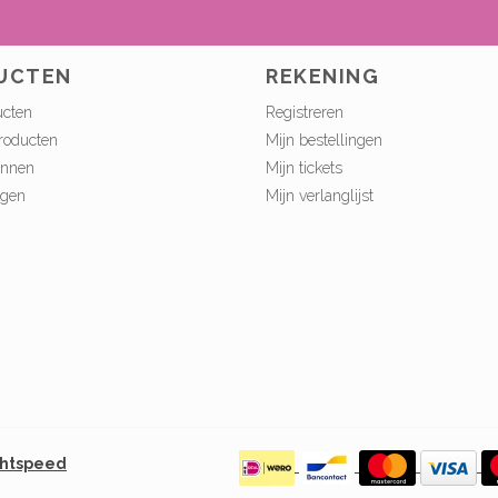
UCTEN
REKENING
ucten
Registreren
roducten
Mijn bestellingen
onnen
Mijn tickets
ngen
Mijn verlanglijst
ghtspeed