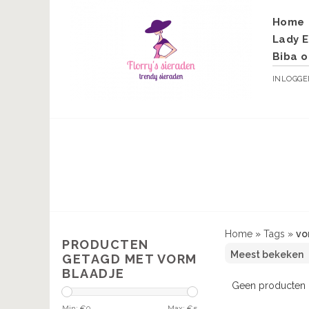
Home
Lady E
Biba o
INLOGG
Home
»
Tags
»
vo
PRODUCTEN
GETAGD MET VORM
BLAADJE
Geen producten g
Min: €
0
Max: €
5