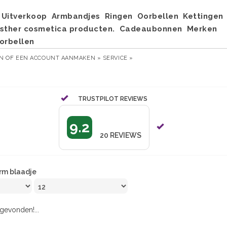
Uitverkoop
Armbandjes
Ringen
Oorbellen
Kettingen
sther cosmetica producten.
Cadeaubonnen
Merken
orbellen
EN
OF
EEN ACCOUNT AANMAKEN »
SERVICE »
TRUSTPILOT REVIEWS
9.2
20
REVIEWS
rm blaadje
evonden!...