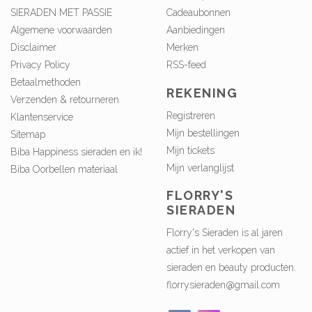
SIERADEN MET PASSIE
Cadeaubonnen
Algemene voorwaarden
Aanbiedingen
Disclaimer
Merken
Privacy Policy
RSS-feed
Betaalmethoden
REKENING
Verzenden & retourneren
Registreren
Klantenservice
Mijn bestellingen
Sitemap
Mijn tickets
Biba Happiness sieraden en ik!
Mijn verlanglijst
Biba Oorbellen materiaal
FLORRY'S
SIERADEN
Florry's Sieraden is al jaren
actief in het verkopen van
sieraden en beauty producten.
florrysieraden@gmail.com