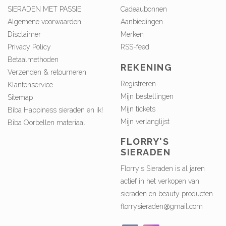
SIERADEN MET PASSIE
Cadeaubonnen
Algemene voorwaarden
Aanbiedingen
Disclaimer
Merken
Privacy Policy
RSS-feed
Betaalmethoden
REKENING
Verzenden & retourneren
Registreren
Klantenservice
Mijn bestellingen
Sitemap
Mijn tickets
Biba Happiness sieraden en ik!
Mijn verlanglijst
Biba Oorbellen materiaal
FLORRY'S
SIERADEN
Florry's Sieraden is al jaren
actief in het verkopen van
sieraden en beauty producten.
florrysieraden@gmail.com