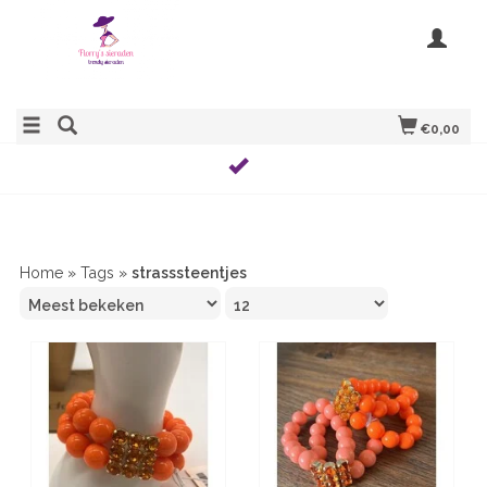
€0,00
Home
»
Tags
»
strasssteentjes