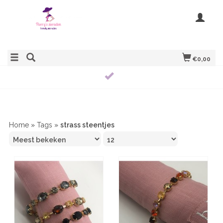
€0,00
TRUSTPILOT REVIEWS
9.2
20
REVIEWS
Home
»
Tags
»
strass steentjes