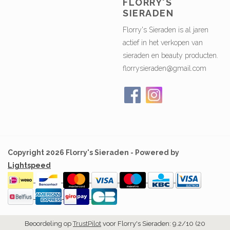
Mijn bestellingen
Sitemap
Mijn tickets
Biba Happiness sieraden en ik!
Mijn verlanglijst
Biba Oorbellen materiaal
FLORRY'S
SIERADEN
Florry's Sieraden is al jaren
actief in het verkopen van
sieraden en beauty producten.
florrysieraden@gmail.com
Copyright 2026 Florry's Sieraden - Powered by
Lightspeed