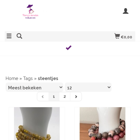
€0,00
Home
»
Tags
»
steentjes
1
2