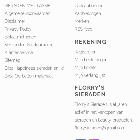
SIERADEN MET PASSIE
Cadeaubonnen
Algemene voorwaarden
Aanbiedingen
Disclaimer
Merken
Privacy Policy
RSS-feed
Betaalmethoden
REKENING
Verzenden & retourneren
Registreren
Klantenservice
Mijn bestellingen
Sitemap
Mijn tickets
Biba Happiness sieraden en ik!
Mijn verlanglijst
Biba Oorbellen materiaal
FLORRY'S
SIERADEN
Florry's Sieraden is al jaren
actief in het verkopen van
sieraden en beauty producten.
florrysieraden@gmail.com