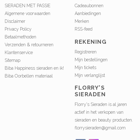
SIERADEN MET PASSIE
Cadeaubonnen
Algemene voorwaarden
Aanbiedingen
Disclaimer
Merken
Privacy Policy
RSS-feed
Betaalmethoden
REKENING
Verzenden & retourneren
Registreren
Klantenservice
Mijn bestellingen
Sitemap
Mijn tickets
Biba Happiness sieraden en ik!
Mijn verlanglijst
Biba Oorbellen materiaal
FLORRY'S
SIERADEN
Florry's Sieraden is al jaren
actief in het verkopen van
sieraden en beauty producten.
florrysieraden@gmail.com