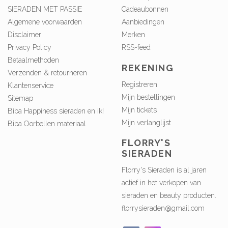
SIERADEN MET PASSIE
Cadeaubonnen
Algemene voorwaarden
Aanbiedingen
Disclaimer
Merken
Privacy Policy
RSS-feed
Betaalmethoden
REKENING
Verzenden & retourneren
Registreren
Klantenservice
Mijn bestellingen
Sitemap
Mijn tickets
Biba Happiness sieraden en ik!
Mijn verlanglijst
Biba Oorbellen materiaal
FLORRY'S
SIERADEN
Florry's Sieraden is al jaren
actief in het verkopen van
sieraden en beauty producten.
florrysieraden@gmail.com