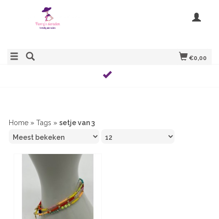
€0,00
Home
»
Tags
»
setje van 3