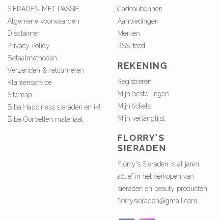
SIERADEN MET PASSIE
Cadeaubonnen
Algemene voorwaarden
Aanbiedingen
Disclaimer
Merken
Privacy Policy
RSS-feed
Betaalmethoden
REKENING
Verzenden & retourneren
Registreren
Klantenservice
Mijn bestellingen
Sitemap
Mijn tickets
Biba Happiness sieraden en ik!
Mijn verlanglijst
Biba Oorbellen materiaal
FLORRY'S
SIERADEN
Florry's Sieraden is al jaren
actief in het verkopen van
sieraden en beauty producten.
florrysieraden@gmail.com