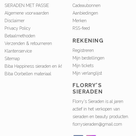
SIERADEN MET PASSIE
Cadeaubonnen
Algemene voorwaarden
Aanbiedingen
Disclaimer
Merken
Privacy Policy
RSS-feed
Betaalmethoden
REKENING
Verzenden & retourneren
Registreren
Klantenservice
Mijn bestellingen
Sitemap
Mijn tickets
Biba Happiness sieraden en ik!
Mijn verlanglijst
Biba Oorbellen materiaal
FLORRY'S
SIERADEN
Florry's Sieraden is al jaren
actief in het verkopen van
sieraden en beauty producten.
florrysieraden@gmail.com