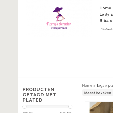
Home
Lady E
Biba o
INLOGG
Home
»
Tags
»
pl
PRODUCTEN
GETAGD MET
PLATED
Min: €
0
Max: €
30