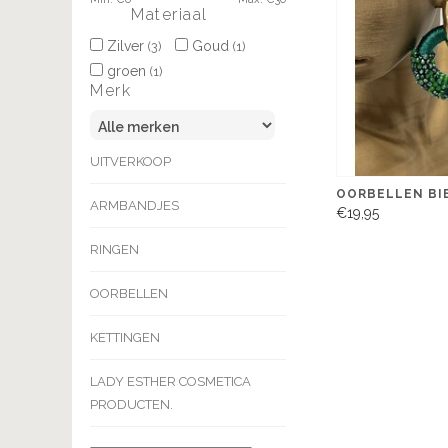
Materiaal
Zilver
Goud
(3)
(1)
groen
(1)
Merk
UITVERKOOP
OORBELLEN BI
ARMBANDJES
€19,95
RINGEN
OORBELLEN
KETTINGEN
LADY ESTHER COSMETICA
PRODUCTEN.