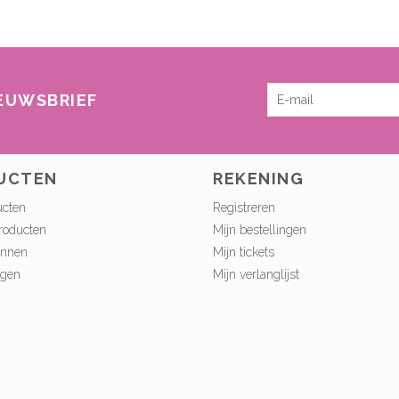
IEUWSBRIEF
UCTEN
REKENING
ucten
Registreren
roducten
Mijn bestellingen
onnen
Mijn tickets
ngen
Mijn verlanglijst