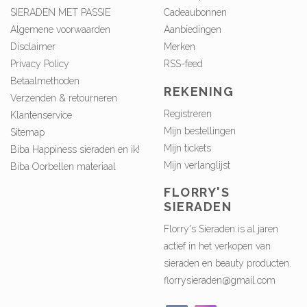
SIERADEN MET PASSIE
Cadeaubonnen
Algemene voorwaarden
Aanbiedingen
Disclaimer
Merken
Privacy Policy
RSS-feed
Betaalmethoden
REKENING
Verzenden & retourneren
Registreren
Klantenservice
Mijn bestellingen
Sitemap
Mijn tickets
Biba Happiness sieraden en ik!
Mijn verlanglijst
Biba Oorbellen materiaal
FLORRY'S
SIERADEN
Florry's Sieraden is al jaren
actief in het verkopen van
sieraden en beauty producten.
florrysieraden@gmail.com