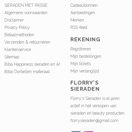
SIERADEN MET PASSIE
Cadeaubonnen
Algemene voorwaarden
Aanbiedingen
Disclaimer
Merken
Privacy Policy
RSS-feed
Betaalmethoden
REKENING
Verzenden & retourneren
Registreren
Klantenservice
Mijn bestellingen
Sitemap
Mijn tickets
Biba Happiness sieraden en ik!
Mijn verlanglijst
Biba Oorbellen materiaal
FLORRY'S
SIERADEN
Florry's Sieraden is al jaren
actief in het verkopen van
sieraden en beauty producten.
florrysieraden@gmail.com