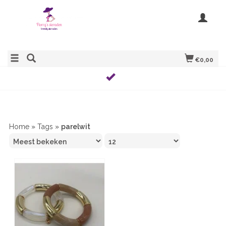
€0,00
Home
»
Tags
»
parelwit