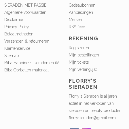
SIERADEN MET PASSIE
Cadeaubonnen
Algemene voorwaarden
Aanbiedingen
Disclaimer
Merken
Privacy Policy
RSS-feed
Betaalmethoden
REKENING
Verzenden & retourneren
Registreren
Klantenservice
Mijn bestellingen
Sitemap
Mijn tickets
Biba Happiness sieraden en ik!
Mijn verlanglijst
Biba Oorbellen materiaal
FLORRY'S
SIERADEN
Florry's Sieraden is al jaren
actief in het verkopen van
sieraden en beauty producten.
florrysieraden@gmail.com