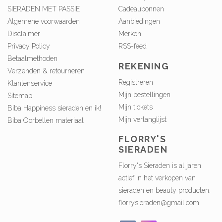
SIERADEN MET PASSIE
Cadeaubonnen
Algemene voorwaarden
Aanbiedingen
Disclaimer
Merken
Privacy Policy
RSS-feed
Betaalmethoden
REKENING
Verzenden & retourneren
Registreren
Klantenservice
Mijn bestellingen
Sitemap
Mijn tickets
Biba Happiness sieraden en ik!
Mijn verlanglijst
Biba Oorbellen materiaal
FLORRY'S
SIERADEN
Florry's Sieraden is al jaren
actief in het verkopen van
sieraden en beauty producten.
florrysieraden@gmail.com