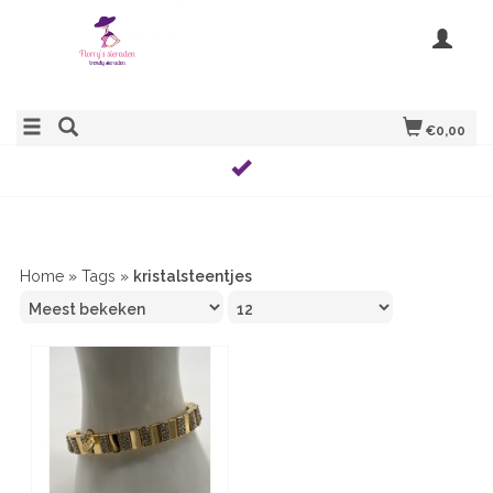
€0,00
Home
»
Tags
»
kristalsteentjes