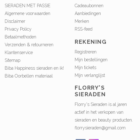
SIERADEN MET PASSIE
Cadeaubonnen
Algemene voorwaarden
Aanbiedingen
Disclaimer
Merken
Privacy Policy
RSS-feed
Betaalmethoden
REKENING
Verzenden & retourneren
Registreren
Klantenservice
Mijn bestellingen
Sitemap
Mijn tickets
Biba Happiness sieraden en ik!
Mijn verlanglijst
Biba Oorbellen materiaal
FLORRY'S
SIERADEN
Florry's Sieraden is al jaren
actief in het verkopen van
sieraden en beauty producten.
florrysieraden@gmail.com