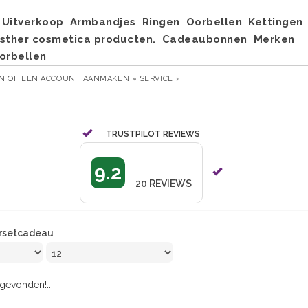
Uitverkoop
Armbandjes
Ringen
Oorbellen
Kettingen
sther cosmetica producten.
Cadeaubonnen
Merken
orbellen
EN
OF
EEN ACCOUNT AANMAKEN »
SERVICE »
TRUSTPILOT REVIEWS
9.2
20
REVIEWS
rsetcadeau
evonden!...