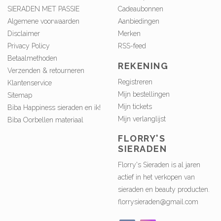
SIERADEN MET PASSIE
Cadeaubonnen
Algemene voorwaarden
Aanbiedingen
Disclaimer
Merken
Privacy Policy
RSS-feed
Betaalmethoden
REKENING
Verzenden & retourneren
Registreren
Klantenservice
Mijn bestellingen
Sitemap
Mijn tickets
Biba Happiness sieraden en ik!
Mijn verlanglijst
Biba Oorbellen materiaal
FLORRY'S
SIERADEN
Florry's Sieraden is al jaren
actief in het verkopen van
sieraden en beauty producten.
florrysieraden@gmail.com