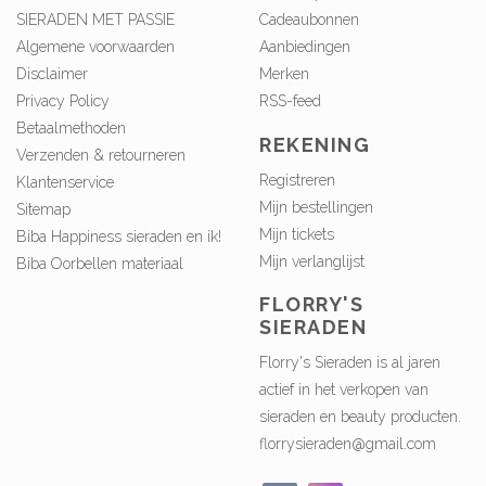
SIERADEN MET PASSIE
Cadeaubonnen
Algemene voorwaarden
Aanbiedingen
Disclaimer
Merken
Privacy Policy
RSS-feed
Betaalmethoden
REKENING
Verzenden & retourneren
Registreren
Klantenservice
Mijn bestellingen
Sitemap
Mijn tickets
Biba Happiness sieraden en ik!
Mijn verlanglijst
Biba Oorbellen materiaal
FLORRY'S
SIERADEN
Florry's Sieraden is al jaren
actief in het verkopen van
sieraden en beauty producten.
florrysieraden@gmail.com