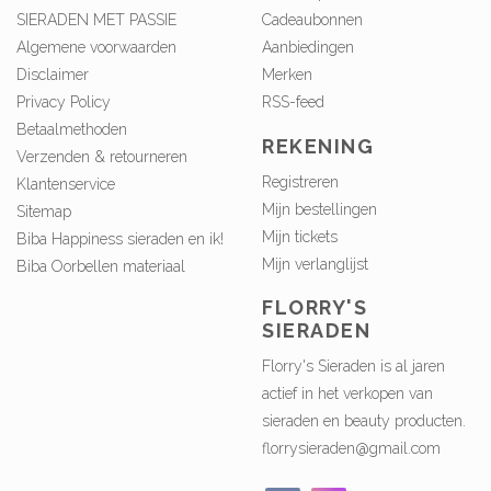
SIERADEN MET PASSIE
Cadeaubonnen
Algemene voorwaarden
Aanbiedingen
Disclaimer
Merken
Privacy Policy
RSS-feed
Betaalmethoden
REKENING
Verzenden & retourneren
Registreren
Klantenservice
Mijn bestellingen
Sitemap
Mijn tickets
Biba Happiness sieraden en ik!
Mijn verlanglijst
Biba Oorbellen materiaal
FLORRY'S
SIERADEN
Florry's Sieraden is al jaren
actief in het verkopen van
sieraden en beauty producten.
florrysieraden@gmail.com