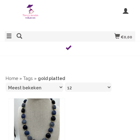
€0,00
Home
»
Tags
»
gold platted