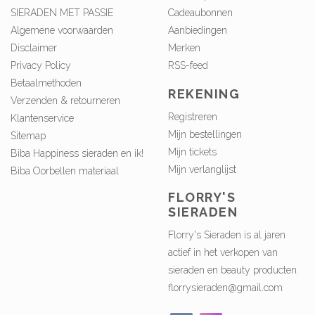
SIERADEN MET PASSIE
Cadeaubonnen
Algemene voorwaarden
Aanbiedingen
Disclaimer
Merken
Privacy Policy
RSS-feed
Betaalmethoden
REKENING
Verzenden & retourneren
Registreren
Klantenservice
Mijn bestellingen
Sitemap
Mijn tickets
Biba Happiness sieraden en ik!
Mijn verlanglijst
Biba Oorbellen materiaal
FLORRY'S
SIERADEN
Florry's Sieraden is al jaren
actief in het verkopen van
sieraden en beauty producten.
florrysieraden@gmail.com