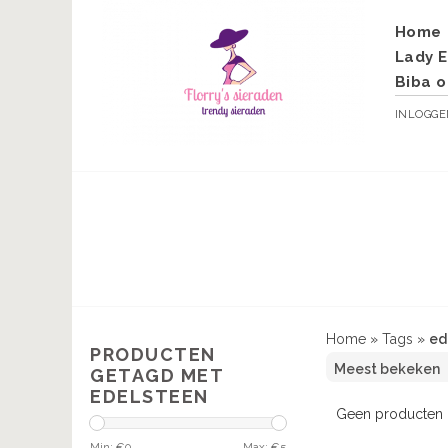
Home
Lady E
Biba o
INLOGG
Home
»
Tags
»
ed
PRODUCTEN
GETAGD MET
EDELSTEEN
Geen producten g
Min: €
0
Max: €
5