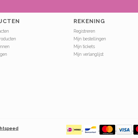
UCTEN
REKENING
ucten
Registreren
roducten
Mijn bestellingen
onnen
Mijn tickets
ngen
Mijn verlanglijst
ghtspeed