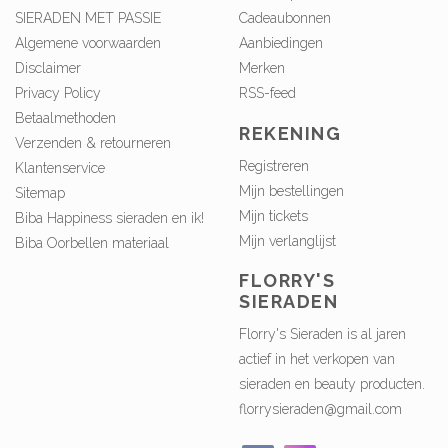
SIERADEN MET PASSIE
Cadeaubonnen
Algemene voorwaarden
Aanbiedingen
Disclaimer
Merken
Privacy Policy
RSS-feed
Betaalmethoden
REKENING
Verzenden & retourneren
Registreren
Klantenservice
Mijn bestellingen
Sitemap
Mijn tickets
Biba Happiness sieraden en ik!
Mijn verlanglijst
Biba Oorbellen materiaal
FLORRY'S
SIERADEN
Florry's Sieraden is al jaren
actief in het verkopen van
sieraden en beauty producten.
florrysieraden@gmail.com