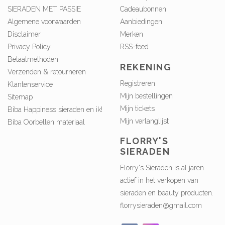
SIERADEN MET PASSIE
Cadeaubonnen
Algemene voorwaarden
Aanbiedingen
Disclaimer
Merken
Privacy Policy
RSS-feed
Betaalmethoden
REKENING
Verzenden & retourneren
Registreren
Klantenservice
Mijn bestellingen
Sitemap
Mijn tickets
Biba Happiness sieraden en ik!
Mijn verlanglijst
Biba Oorbellen materiaal
FLORRY'S
SIERADEN
Florry's Sieraden is al jaren
actief in het verkopen van
sieraden en beauty producten.
florrysieraden@gmail.com