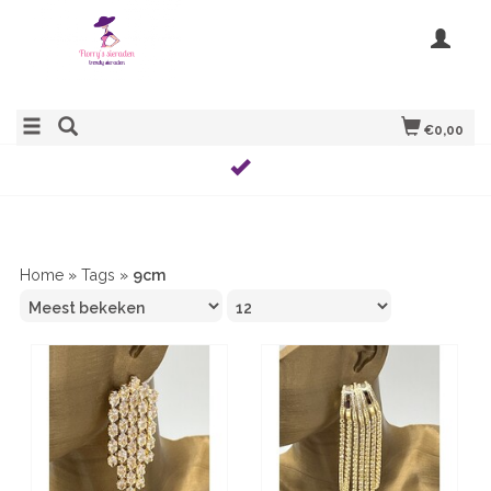
€0,00
Home
»
Tags
»
9cm