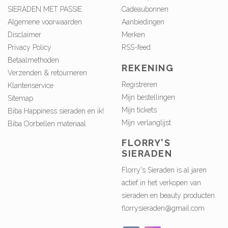
SIERADEN MET PASSIE
Cadeaubonnen
Algemene voorwaarden
Aanbiedingen
Disclaimer
Merken
Privacy Policy
RSS-feed
Betaalmethoden
REKENING
Verzenden & retourneren
Registreren
Klantenservice
Mijn bestellingen
Sitemap
Mijn tickets
Biba Happiness sieraden en ik!
Mijn verlanglijst
Biba Oorbellen materiaal
FLORRY'S
SIERADEN
Florry's Sieraden is al jaren
actief in het verkopen van
sieraden en beauty producten.
florrysieraden@gmail.com