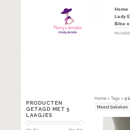
Home
Lady E
Biba o
INLOGG
Home
»
Tags
»
5 
PRODUCTEN
GETAGD MET 5
LAAGJES
Min: €
0
Max: €
25