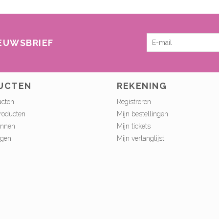
IEUWSBRIEF
UCTEN
REKENING
ucten
Registreren
roducten
Mijn bestellingen
onnen
Mijn tickets
ngen
Mijn verlanglijst