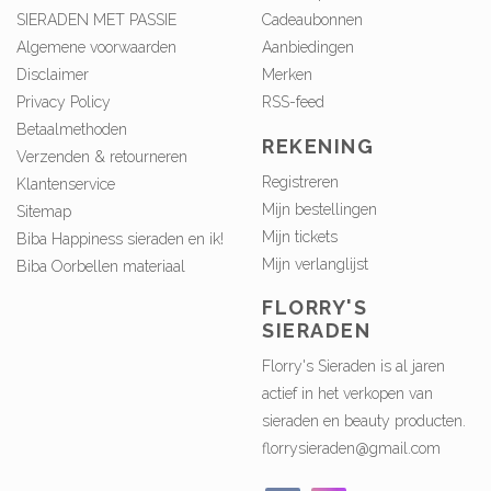
SIERADEN MET PASSIE
Cadeaubonnen
Algemene voorwaarden
Aanbiedingen
Disclaimer
Merken
Privacy Policy
RSS-feed
Betaalmethoden
REKENING
Verzenden & retourneren
Registreren
Klantenservice
Mijn bestellingen
Sitemap
Mijn tickets
Biba Happiness sieraden en ik!
Mijn verlanglijst
Biba Oorbellen materiaal
FLORRY'S
SIERADEN
Florry's Sieraden is al jaren
actief in het verkopen van
sieraden en beauty producten.
florrysieraden@gmail.com