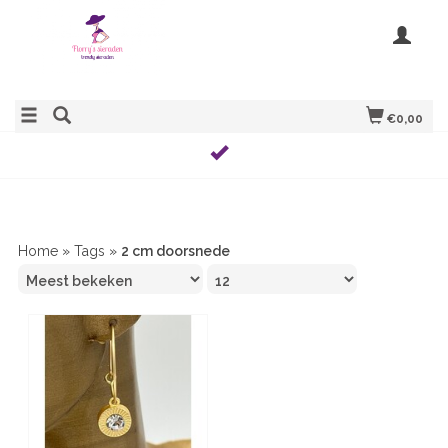
€0,00
Home
»
Tags
»
2 cm doorsnede