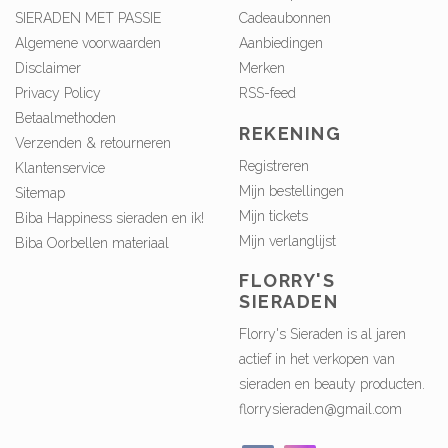
SIERADEN MET PASSIE
Cadeaubonnen
Algemene voorwaarden
Aanbiedingen
Disclaimer
Merken
Privacy Policy
RSS-feed
Betaalmethoden
REKENING
Verzenden & retourneren
Registreren
Klantenservice
Mijn bestellingen
Sitemap
Mijn tickets
Biba Happiness sieraden en ik!
Mijn verlanglijst
Biba Oorbellen materiaal
FLORRY'S
SIERADEN
Florry's Sieraden is al jaren
actief in het verkopen van
sieraden en beauty producten.
florrysieraden@gmail.com