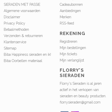
SIERADEN MET PASSIE
Cadeaubonnen
Algemene voorwaarden
Aanbiedingen
Disclaimer
Merken
Privacy Policy
RSS-feed
Betaalmethoden
REKENING
Verzenden & retourneren
Registreren
Klantenservice
Mijn bestellingen
Sitemap
Mijn tickets
Biba Happiness sieraden en ik!
Mijn verlanglijst
Biba Oorbellen materiaal
FLORRY'S
SIERADEN
Florry's Sieraden is al jaren
actief in het verkopen van
sieraden en beauty producten.
florrysieraden@gmail.com