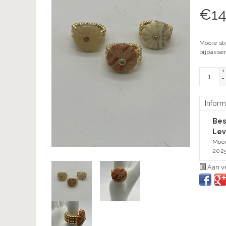
€
14
Mooie sto
bijpass
+
-
Inform
Bes
Lev
Mooi
202
Aan ve