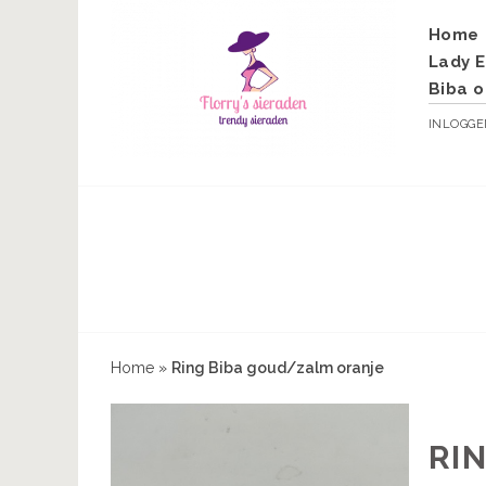
Home
Lady E
Biba o
INLOGG
Home
»
Ring Biba goud/zalm oranje
RI