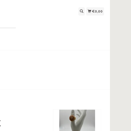
€0,00
E