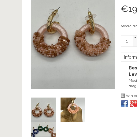
€
19
Mooie tr
+
-
Inform
Bes
Lev
Mooi
dra
Aan ve