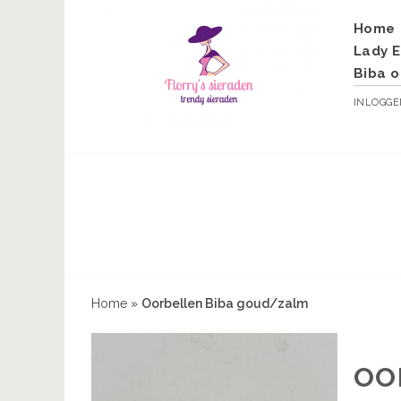
Home
Lady E
Biba o
INLOGG
Home
»
Oorbellen Biba goud/zalm
OO