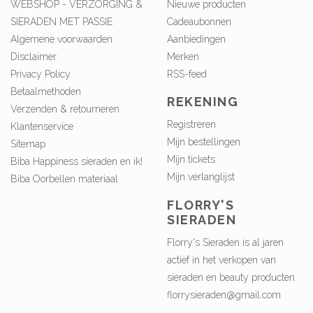
WEBSHOP - VERZORGING &
Nieuwe producten
SIERADEN MET PASSIE
Cadeaubonnen
Algemene voorwaarden
Aanbiedingen
Disclaimer
Merken
Privacy Policy
RSS-feed
Betaalmethoden
REKENING
Verzenden & retourneren
Registreren
Klantenservice
Mijn bestellingen
Sitemap
Mijn tickets
Biba Happiness sieraden en ik!
Mijn verlanglijst
Biba Oorbellen materiaal
FLORRY'S
SIERADEN
Florry's Sieraden is al jaren
actief in het verkopen van
sieraden en beauty producten.
florrysieraden@gmail.com