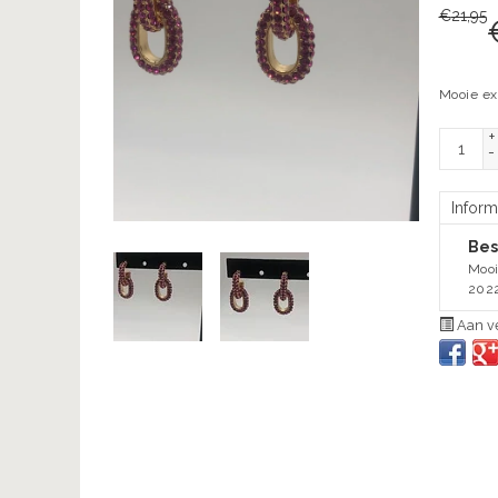
€
21,95
Mooie ex
+
-
Inform
Bes
Mooi
2022
Aan ve