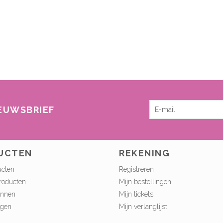
IEUWSBRIEF
UCTEN
REKENING
ucten
Registreren
roducten
Mijn bestellingen
onnen
Mijn tickets
ngen
Mijn verlanglijst