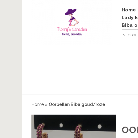
Home
Lady E
Biba o
INLOGG
Home
»
Oorbellen Biba goud/roze
OO