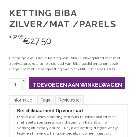
KETTING BIBA
ZILVER/MAT /PARELS
€
32,95
€
27,50
Prachtige exclusieve ketting van Biba in zilverplated mat met
zoetwaterparels uniek sieraad van Biba gesloten 19 cm strak
dragen of met verlengketting van 9 cm NIEUW najaar 2023.
+
TOEVOEGEN AAN WINKELWAGEN
-
Informatie
Tags
Reviews
(0)
Beschikbaarheid:
Op voorraad
Mooie exclusieve ketting van Biba in zilver plated mat
met zoetwaterparels kort dragen om hals 19 cm of
verlengen extra 9 cm zo kun je de ketting dragen wat je
leuk en fijn vindt. hang de bedels mooi een kant uit