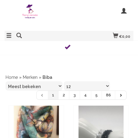
€0,00
Home
»
Merken
»
Biba
1
2
3
4
5
86