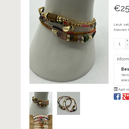
€
2
Leuk set
kleuren 
+
-
Inform
Bes
Vers
alle
Aan ve