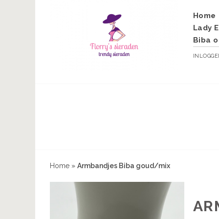
Home
Lady E
Biba o
INLOGG
Home
»
Armbandjes Biba goud/mix
AR