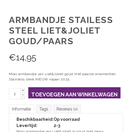
ARMBANDJE STAILESS
STEEL LIET&JOLIET
GOUD/PAARS
€
14,95
Mooi armbandje van Liet&Joliet goud met paarse ornamenten.
Stainless steel NIEUW najaar 2025
+
TOEVOEGEN AAN WINKELWAGEN
-
Informatie
Tags
Reviews
(0)
Beschikbaarheid:
Op voorraad
Levertijd:
2-3
Mooi armbandje van Liet&Joliet in goud met paars.